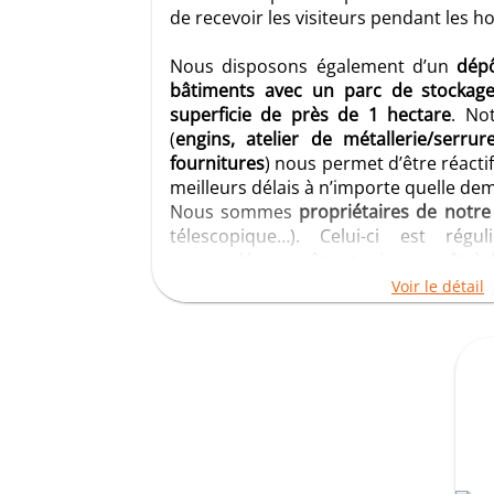
de recevoir les visiteurs pendant les h
Nous disposons également d’un
dép
bâtiments avec un parc de stockage
superficie de près de 1 hectare
. No
(
engins, atelier de métallerie/serrur
fournitures
) nous permet d’être réacti
meilleurs délais à n’importe quelle de
Nous sommes
propriétaires de notre
télescopique…). Celui-ci est régu
renouvelé pour être toujours prêt à 
normes en vigueur
.
Voir le détail
Les équipements de sécurité individuel
disposition de tous les employés
.
Le pôle administratif et le bureau d’é
bureaux à Itteville. Nous sommes
professionnels du bâtiment (Autocad, Ro
Nous disposons également d'
espaces