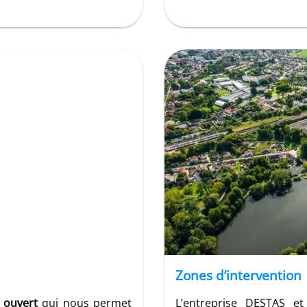
les maîtres d'ouvrages,
leurs qualifications, les
exigences de compétence
roit d'attendre pour la
 proposent des
solutions
éaliser vos projets dans le
a qualité requise
.
Zones d’intervention
l ouvert
qui nous permet
L’entreprise DESTAS et