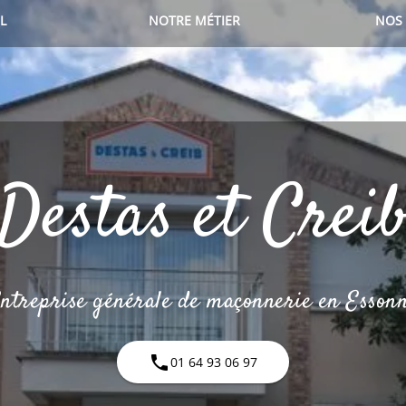
L
NOTRE MÉTIER
NOS 
Destas et Crei
ntreprise générale de maçonnerie en Esson
phone
01 64 93 06 97