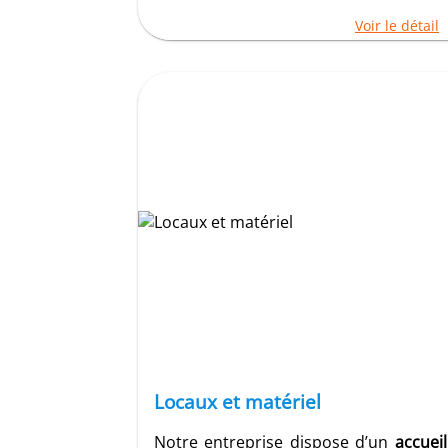
financier
.
Voir le détail
C'est un
gage d'excellence
pour tous 
publics et privés. Quelles que soient 
entreprises Qualibat répondent aux 
et de fiabilité que vous êtes en d
réalisation de vos travaux. Elles
techniques adaptées
et s'engagent à
r
respect des budgets, des délais et de l
Plus d’infos sur le site
Qualibat
.
Locaux et matériel
Notre entreprise dispose d’un
accuei