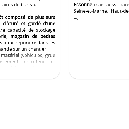
oraires de bureau.
Essonne
mais aussi dan
Seine-et-Marne, Haut-de-
ôt composé de plusieurs
...).
 clôturé et gardé d’une
tre capacité de stockage
erie, magasin de petites
fs pour répondre dans les
mande sur un chantier.
 matériel
(véhicules, grue
lièrement entretenu et
l’emploi et
conforme aux
s et collectifs sont à la
tudes sont situés dans nos
 équipé des logiciels
bobat, Batigest, ...).
 entièrement dédiés aux