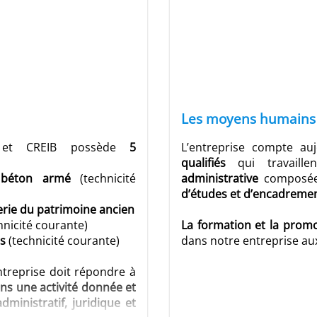
Les moyens humains d
AS et CREIB possède
5
L’entreprise compte au
qualifiés
qui travaille
 béton armé
(technicité
administrative
composée
d’études et d’encadreme
rie du patrimoine ancien
hnicité courante)
La formation et la prom
s
(technicité courante)
dans notre entreprise au
ntreprise doit répondre à
ans une activité donnée et
ministratif, juridique et