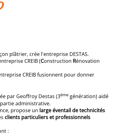
?
on plâtrier, crée l'entreprise DESTAS.
entreprise CREIB (
C
onstruction
R
énovation
'entreprise CREIB fusionnent pour donner
ème
igée par Geoffroy Destas (3
génération) aidé
partie administrative.
ience, propose un
large éventail de technicités
es
clients particuliers et professionnels
nt :