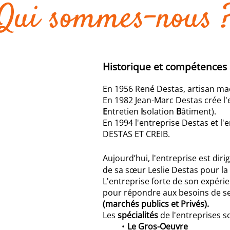
Qui sommes-nous 
Historique et compétences
En 1956 René Destas, artisan maç
En 1982 Jean-Marc Destas crée l'
E
ntretien
I
solation
B
âtiment).
En 1994 l'entreprise Destas et l
DESTAS ET CREIB.
Aujourd’hui, l'entreprise est dir
de sa sœur Leslie Destas pour la 
L'entreprise forte de son expér
pour répondre aux besoins de s
(marchés publics et Privés).
Les
spécialités
de l'entreprises so
Le Gros-Oeuvre